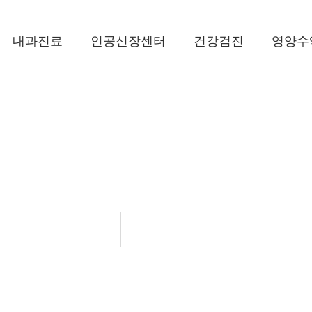
내과진료
인공신장센터
건강검진
영양수
병원소개