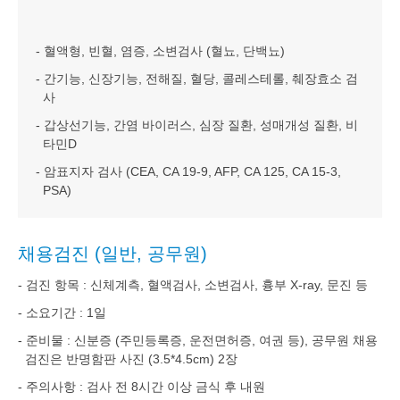
- 혈액형, 빈혈, 염증, 소변검사 (혈뇨, 단백뇨)
- 간기능, 신장기능, 전해질, 혈당, 콜레스테롤, 췌장효소 검
사
- 갑상선기능, 간염 바이러스, 심장 질환, 성매개성 질환, 비
타민D
- 암표지자 검사 (CEA, CA 19-9, AFP, CA 125, CA 15-3,
PSA)
채용검진 (일반, 공무원)
- 검진 항목 : 신체계측, 혈액검사, 소변검사, 흉부 X-ray, 문진 등
- 소요기간 : 1일
- 준비물 : 신분증 (주민등록증, 운전면허증, 여권 등), 공무원 채용
검진은 반명함판 사진 (3.5*4.5cm) 2장
- 주의사항 : 검사 전 8시간 이상 금식 후 내원